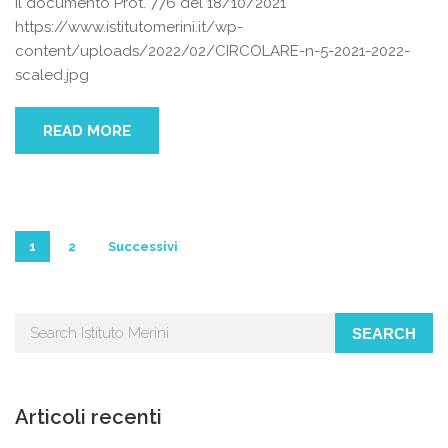
il documento Prot. 776 del 18/10/2021
https://www.istitutomerini.it/wp-
content/uploads/2022/02/CIRCOLARE-n-5-2021-2022-
scaled.jpg
READ MORE
Paginazione
1
2
Successivi
degli
articoli
SEARCH
Articoli recenti