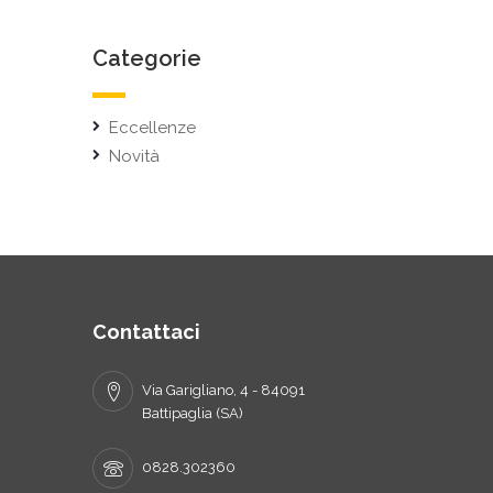
Categorie
Eccellenze
Novità
Contattaci
Via Garigliano, 4 - 84091
Battipaglia (SA)
0828.302360