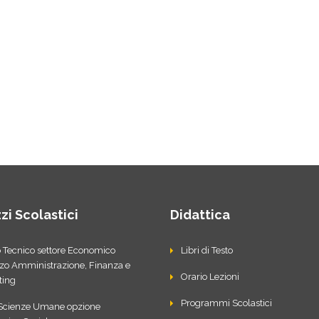
zzi Scolastici
Didattica
to Tecnico settore Economico
Libri di Testo
zzo Amministrazione, Finanza e
Orario Lezioni
ting
Programmi Scolastici
 Scienze Umane opzione