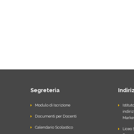
Segreteria
Indiri
Modulo di Iscrizione
Istitu
indiri
Documenti per Docenti
Marke
Calendario Scolastico
Liceo