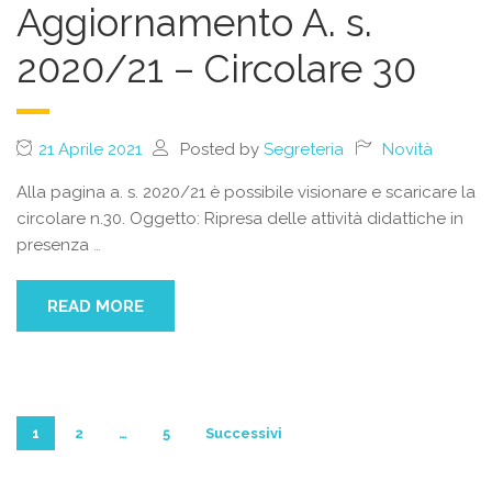
Aggiornamento A. s.
2020/21 – Circolare 30
21 Aprile 2021
Posted by
Segreteria
Novità
Alla pagina a. s. 2020/21 è possibile visionare e scaricare la
circolare n.30. Oggetto: Ripresa delle attività didattiche in
presenza
…
READ MORE
Paginazione
1
2
…
5
Successivi
degli